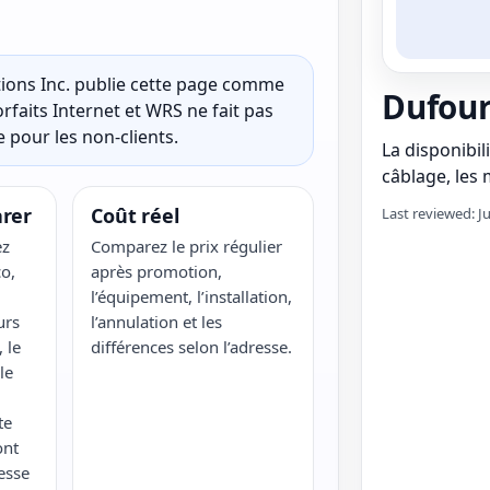
ons Inc. publie cette page comme
Dufour
rfaits Internet et WRS ne fait pas
 pour les non-clients.
La disponibili
câblage, les m
rer
Coût réel
Last reviewed: J
ez
Comparez le prix régulier
o,
après promotion,
l’équipement, l’installation,
urs
l’annulation et les
 le
différences selon l’adresse.
le
te
ont
esse