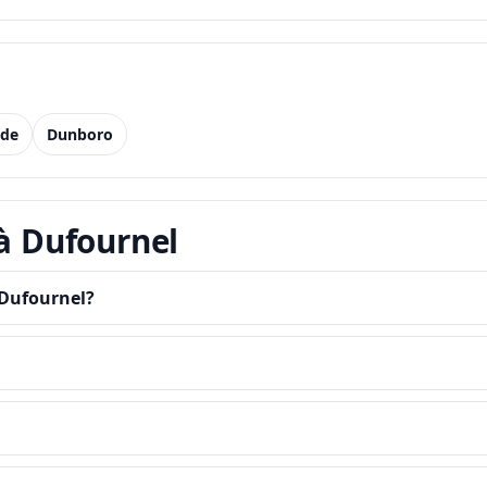
ude
Dunboro
 à Dufournel
 Dufournel?