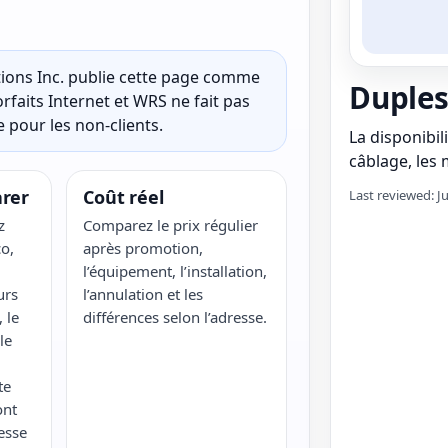
ons Inc. publie cette page comme
Duples
rfaits Internet et WRS ne fait pas
 pour les non-clients.
La disponibili
câblage, les m
rer
Coût réel
Last reviewed: J
z
Comparez le prix régulier
o,
après promotion,
l’équipement, l’installation,
urs
l’annulation et les
 le
différences selon l’adresse.
le
te
ont
esse