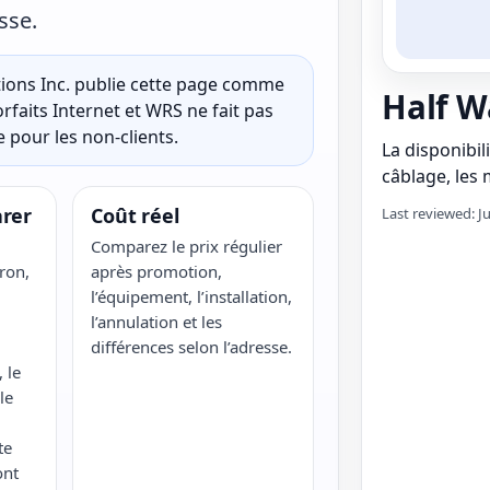
sse.
ons Inc. publie cette page comme
Half W
rfaits Internet et WRS ne fait pas
 pour les non-clients.
La disponibili
câblage, les m
rer
Coût réel
Last reviewed: J
Comparez le prix régulier
ron,
après promotion,
l’équipement, l’installation,
l’annulation et les
différences selon l’adresse.
 le
le
te
ont