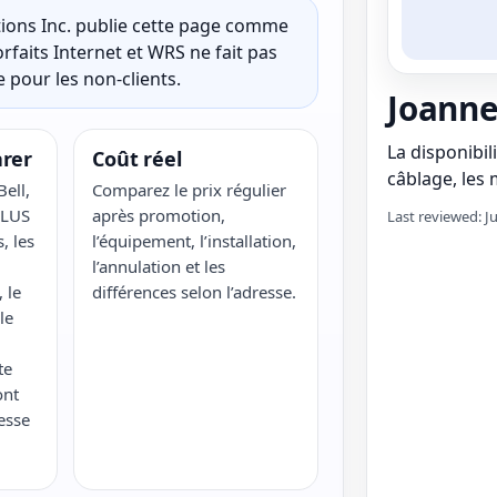
ons Inc. publie cette page comme
rfaits Internet et WRS ne fait pas
 pour les non-clients.
Joanne
La disponibili
rer
Coût réel
câblage, les m
ell,
Comparez le prix régulier
ELUS
après promotion,
Last reviewed: J
, les
l’équipement, l’installation,
l’annulation et les
 le
différences selon l’adresse.
le
te
ont
esse