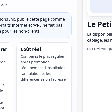
sse.
ons Inc. publie cette page comme
Le Pet
rfaits Internet et WRS ne fait pas
 pour les non-clients.
La disponibili
câblage, les m
rer
Coût réel
Last reviewed: J
Comparez le prix régulier
ron,
après promotion,
l’équipement, l’installation,
l’annulation et les
différences selon l’adresse.
 le
le
te
ont