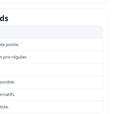
nds
 de pointe.
 prix régulier.
sponible.
ernatifs.
iste.