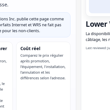
sse.
ons Inc. publie cette page comme
Lower
rfaits Internet et WRS ne fait pas
 pour les non-clients.
La disponibili
câblage, les m
rer
Coût réel
Last reviewed: J
Comparez le prix régulier
ron,
après promotion,
l’équipement, l’installation,
l’annulation et les
différences selon l’adresse.
 le
le
te
ont