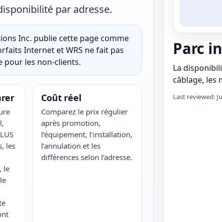
disponibilité par adresse.
ons Inc. publie cette page comme
Parc i
rfaits Internet et WRS ne fait pas
 pour les non-clients.
La disponibili
câblage, les m
rer
Coût réel
Last reviewed: J
ure
Comparez le prix régulier
l,
après promotion,
ELUS
l’équipement, l’installation,
, les
l’annulation et les
différences selon l’adresse.
 le
le
te
ont