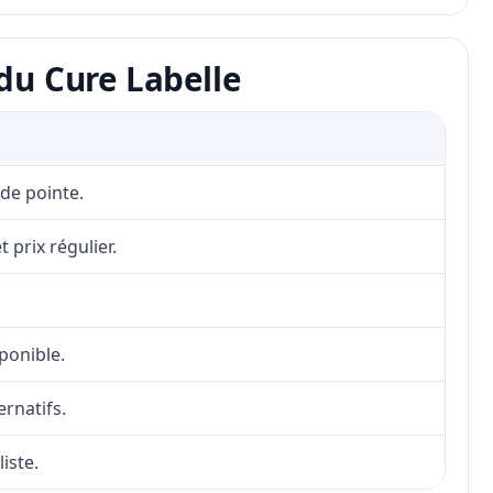
du Cure Labelle
 de pointe.
 prix régulier.
sponible.
ernatifs.
iste.