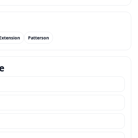
Extension
Patterson
e