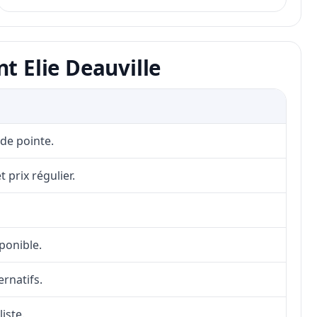
t Elie Deauville
 de pointe.
 prix régulier.
sponible.
ernatifs.
iste.