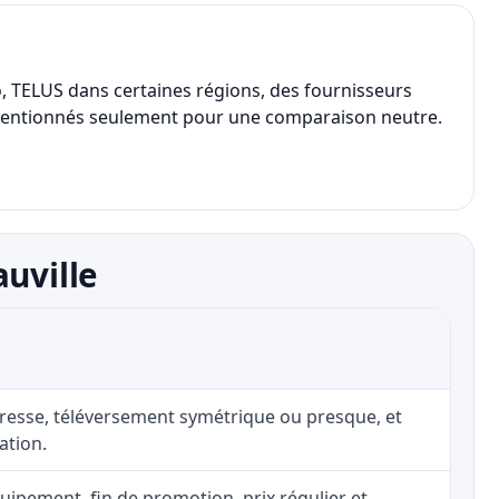
co, TELUS dans certaines régions, des fournisseurs
 sont mentionnés seulement pour une comparaison neutre.
uville
adresse, téléversement symétrique ou presque, et
ation.
uipement, fin de promotion, prix régulier et