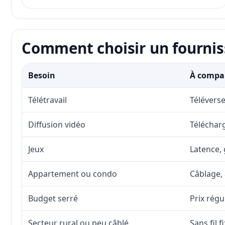
Comment choisir un fourniss
Besoin
À compar
Télétravail
Téléverse
Diffusion vidéo
Télécharg
Jeux
Latence, 
Appartement ou condo
Câblage, 
Budget serré
Prix régu
Secteur rural ou peu câblé
Sans fil 