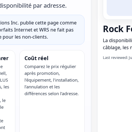
disponibilité par adresse.
ons Inc. publie cette page comme
Rock Fo
rfaits Internet et WRS ne fait pas
 pour les non-clients.
La disponibili
câblage, les m
rer
Coût réel
Last reviewed: J
ie
Comparez le prix régulier
ell,
après promotion,
ELUS
l’équipement, l’installation,
, les
l’annulation et les
différences selon l’adresse.
 le
le
te
ont