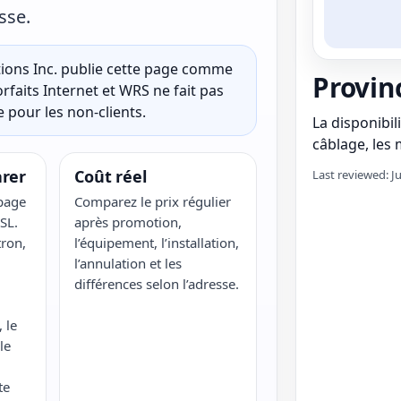
sse.
ons Inc. publie cette page comme
Provinc
rfaits Internet et WRS ne fait pas
 pour les non-clients.
La disponibili
câblage, les m
rer
Coût réel
Last reviewed: J
 page
Comparez le prix régulier
SL.
après promotion,
ron,
l’équipement, l’installation,
l’annulation et les
différences selon l’adresse.
 le
le
te