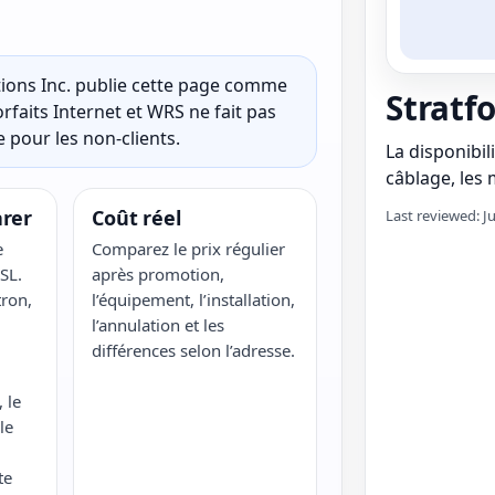
ons Inc. publie cette page comme
Stratf
rfaits Internet et WRS ne fait pas
 pour les non-clients.
La disponibili
câblage, les m
rer
Coût réel
Last reviewed: J
e
Comparez le prix régulier
SL.
après promotion,
ron,
l’équipement, l’installation,
l’annulation et les
différences selon l’adresse.
 le
le
te